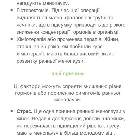
нагадують менопаузу.
Гістеректомія. Під час цієї операції
видаляється матка, фаллопієві труби та
яєчники, що в підсумку призводить до різкого
зниження концентрації гормонів в організмі.
Хіміотерапія або променева терапія. Жінки,
старші за 35 років, які пройшли курс
хіміотерапії, мають більш високий ризик
розвитку ранньої менопаузи.
Інші причини
Ці фактори можуть сприяти зниженню рівня
гормонів або посиленню симптомів ранньої
менопаузи:
Ще одна причина ранньої менопаузи у
Стрес.
жінок. Недавні дослідження довели, що жінки,
які переживають підвищений рівень стресу,
мають менопаузу в більш молодому віці.