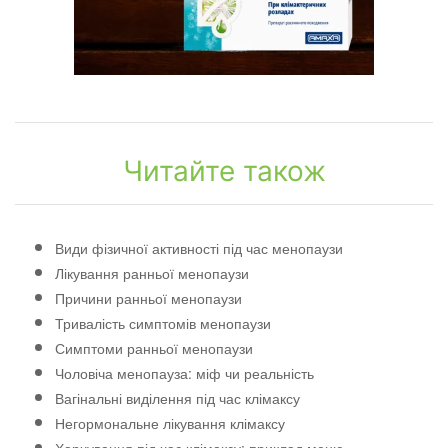
Читайте також
Види фізичної активності під час менопаузи
Лікування ранньої менопаузи
Причини ранньої менопаузи
Тривалість симптомів менопаузи
Симптоми ранньої менопаузи
Чоловіча менопауза: міф чи реальність
Вагінальні виділення під час клімаксу
Негормональне лікування клімаксу
Харчування під час клімаксу: приклад меню