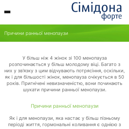
Клімакс
Тест
Поради
Сімідона
Публікації
—
Причини ранньої менопаузи
Купити
офіційний
сайт
У більш ніж 4 жінок зі 100 менопауза
розпочинається у більш молодому віці. Багато з
них у зв’язку з цим відчувають потрясіння, оскільки,
як і для більшості жінок, менопауза очікується в 50
років. Пригнічені невизначеністю, вони починають
шукати причини ранньої менопаузи.
Причини ранньої менопаузи
Як і для менопаузи, яка настає у більш пізньому
періоді життя, гормональні коливання є однією з