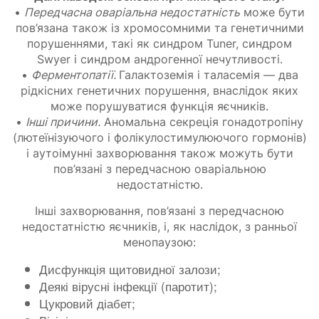
•
Передчасна оваріальна недостатність
може бути
пов’язана також із хромосомними та генетичними
порушеннями, такі як синдром Tuner, синдром
Swyer і синдром андрогенної нечутливості.
•
Ферментопатії.
Галактоземія і таласемія — два
рідкісних генетичних порушення, внаслідок яких
може порушуватися функція яєчників.
•
Інші причини.
Аномальна секреція гонадотропіну
(лютеїнізуючого і фолікулостимулюючого гормонів)
і аутоімунні захворювання також можуть бути
пов’язані з передчасною оваріальною
недостатністю.
Інші захворювання, пов’язані з передчасною
недостатністю яєчників, і, як наслідок, з ранньої
менопаузою:
Дисфункція щитовидної залози;
Деякі вірусні інфекції (паротит);
Цукровий діабет;