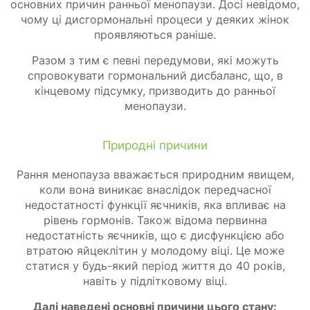
основних причин ранньої менопаузи. Досі невідомо,
чому ці дисгормональні процеси у деяких жінок
проявляються раніше.
Разом з тим є певні передумови, які можуть
спровокувати гормональний дисбаланс, що, в
кінцевому підсумку, призводить до ранньої
менопаузи.
Природні причини
Рання менопауза вважається природним явищем,
коли вона виникає внаслідок передчасної
недостатності функції яєчників, яка впливає на
рівень гормонів. Також відома первинна
недостатність яєчників, що є дисфункцією або
втратою яйцеклітин у молодому віці. Це може
статися у будь-який період життя до 40 років,
навіть у підлітковому віці.
Далі наведені основні причини цього стану: