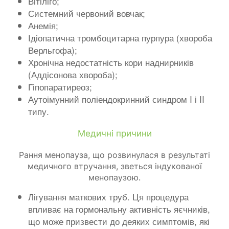
Вітіліго;
Системний червоний вовчак;
Анемія;
Ідіопатична тромбоцитарна пурпура (хвороба
Верльгофа);
Хронічна недостатність кори наднирників
(Аддісонова хвороба);
Гіпопаратиреоз;
Аутоімунний поліендокринний синдром I і II
типу.
Медичні причини
Рання менопауза, що розвинулася в результаті
медичного втручання, зветься індукованої
менопаузою.
Лігування маткових труб. Ця процедура
впливає на гормональну активність яєчників,
що може призвести до деяких симптомів, які