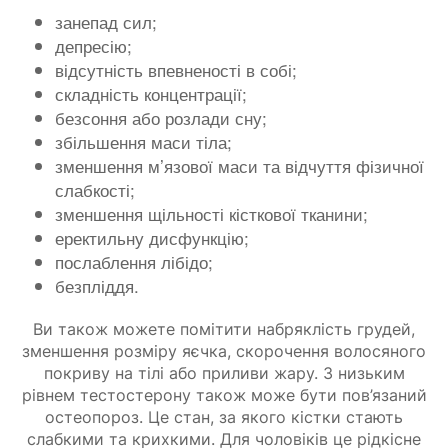
занепад сил;
депресію;
відсутність впевненості в собі;
складність концентрації;
безсоння або розлади сну;
збільшення маси тіла;
зменшення м’язової маси та відчуття фізичної
слабкості;
зменшення щільності кісткової тканини;
еректильну дисфункцію;
послаблення лібідо;
безпліддя.
Ви також можете помітити набряклість грудей,
зменшення розміру яєчка, скорочення волосяного
покриву на тілі або приливи жару. З низьким
рівнем тестостерону також може бути пов’язаний
остеопороз. Це стан, за якого кістки стають
слабкими та крихкими. Для чоловіків це рідкісне