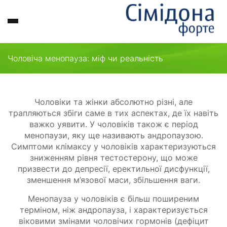
Клімакс
Тест
Поради
Сімідона
Публікації
—
Чоловіча менопауза: міф чи реальність
Купити
офіційний
сайт
Чоловіки та жінки абсолютно різні, але
трапляються збіги саме в тих аспектах, де їх навіть
важко уявити. У чоловіків також є період
менопаузи, яку ще називають андропаузою.
Симптоми клімаксу у чоловіків характеризуються
зниженням рівня тестостерону, що може
призвести до депресії, еректильної дисфункції,
зменшення м’язової маси, збільшення ваги.
Менопауза у чоловіків є більш поширеним
терміном, ніж андропауза, і характеризується
віковими змінами чоловічих гормонів (дефіцит